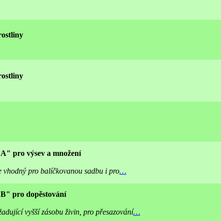
ostliny
ostliny
"A" pro výsev a množení
e vhodný pro balíčkovanou sadbu i pro
…
"B" pro dopěstování
žadující vyšší zásobu živin, pro přesazování
…