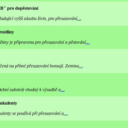
"B" pro dopěstování
žadující vyšší zásobu živin, pro přesazování
…
ostliny
tiny je připravena pro přesazování a pěstování
…
rčená na přímé přesazování bonsají. Zemina
…
stební substrát vhodný k výsadbě a
…
sukulenty
ulenty se používá při přesazování a
…