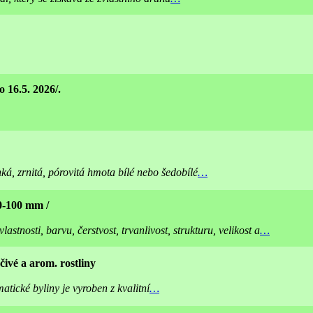
 16.5. 2026/.
ká, zrnitá, pórovitá hmota bílé nebo šedobílé
…
60-100 mm /
astnosti, barvu, čerstvost, trvanlivost, strukturu, velikost a
…
čivé a arom. rostliny
atické byliny je vyroben z kvalitní
…