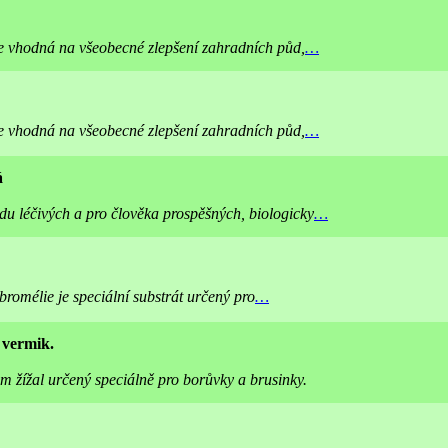
je vhodná na všeobecné zlepšení zahradních půd,
…
je vhodná na všeobecné zlepšení zahradních půd,
…
á
du léčivých a pro člověka prospěšných, biologicky
…
bromélie je speciální substrát určený pro
…
 vermik.
m žížal určený speciálně pro borůvky a brusinky.