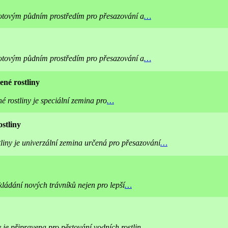
otovým půdním prostředím pro přesazování a
…
otovým půdním prostředím pro přesazování a
…
ené rostliny
 rostliny je speciální zemina pro
…
stliny
liny je univerzální zemina určená pro přesazování
…
ládání nových trávníků nejen pro lepší
…
 je připravena pro pěstování vodních rostlin.
…