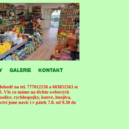
Y
GALERIE
KONTAKT
ohodě na tel. 777012158 a 603851563 se
ně. Vše co máme na těchto webových
hadice, rychlospojky, konve, hnojiva,
tví jsme navíc i v pátek 7.8. od 9.30 do