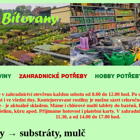
VINY
ZAHRADNICKÉ POTŘEBY
HOBBY POTŘEB
 zahradnictví otevřeno každou sobotu od 8.00 do 12.00 hod. Po d
i ve všední dny. Kontejnerované rostliny je možno sázet celoroč
 - je aktuálně skladem. Máme i chlórové multi tablety do bazénů, 
ašelinu, kůru apod. Přijímáme hotovost i platební karty. V zahradnic
11.30, a od 14.00 do 17.00 hod.
y → substráty, mulč