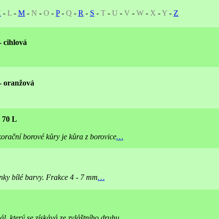
K
-
L
-
M
-
N
-
O
-
P
-
Q
-
R
-
S
-
T
-
U
-
V
-
W
-
X
-
Y
-
Z
 cihlová
- oranžová
 70 L
orační borové kůry je kůra z borovice
…
y bílé barvy. Frakce 4 - 7 mm
…
l, který se získává ze zvláštního druhu
…