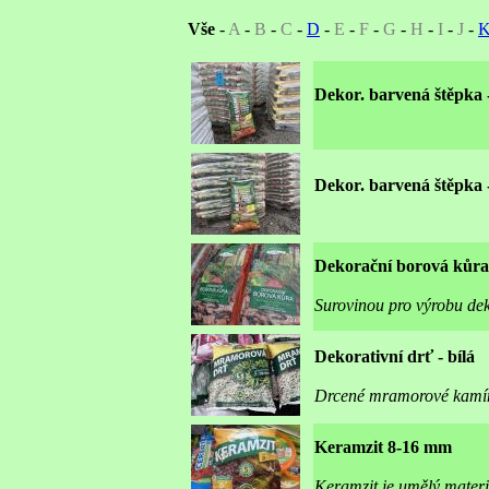
Vše
-
A
-
B
-
C
-
D
-
E
-
F
-
G
-
H
-
I
-
J
-
Dekor. barvená štěpka -
Dekor. barvená štěpka 
Dekorační borová kůra
Surovinou pro výrobu dek
Dekorativní drť - bílá
Drcené mramorové kamínk
Keramzit 8-16 mm
Keramzit je umělý materiá