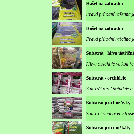
Rašelina zahradní
Pravá přírodní rašelina 
Rašelina zahradní
Pravá přírodní rašelina 
Substrát - hlíva ústřičn
Hlíva obsahuje velkou řa
Substrát - orchideje
Substrát pro Orchideje a 
Substrát pro borůvky s
Substrát obohacený truse
Substrát pro muškáty