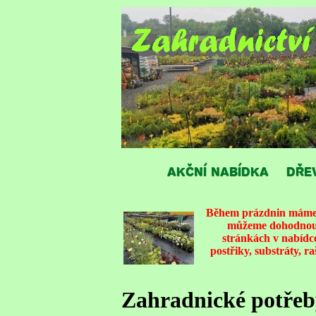
AKČNÍ NABÍDKA
DŘE
Během prázdnin máme v
můžeme dohodnout 
stránkách v nabídce
postřiky, substráty, r
Zahradnické potřeb